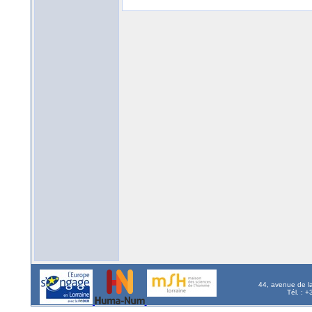
44, avenue de l
Tél. : 