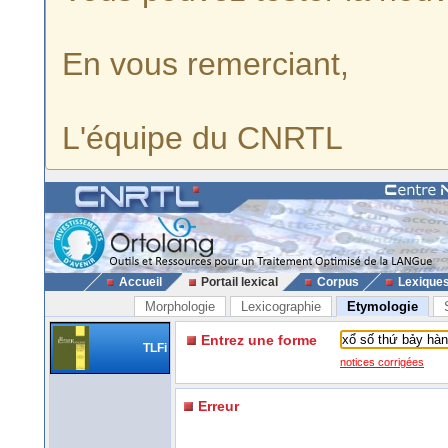
En vous remerciant,
L'équipe du CNRTL
Accueil
Portail lexical
Corpus
Lexique
Morphologie
Lexicographie
Etymologie
Entrez une forme
TLFi
notices corrigées
Erreur