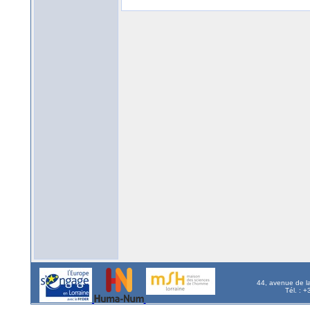
44, avenue de l
Tél. : 