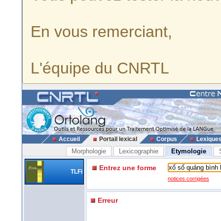
En vous remerciant,
L'équipe du CNRTL
Accueil
Portail lexical
Corpus
Lexique
Morphologie
Lexicographie
Etymologie
Entrez une forme
TLFi
notices corrigées
Erreur