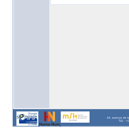
44, avenue de l
Tél. : 