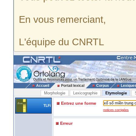
En vous remerciant,
L'équipe du CNRTL
Accueil
Portail lexical
Corpus
Lexique
Morphologie
Lexicographie
Etymologie
Entrez une forme
TLFi
notices corrigées
Erreur