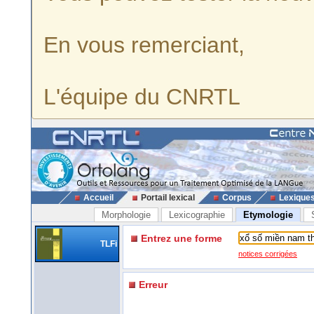
En vous remerciant,
L'équipe du CNRTL
Accueil
Portail lexical
Corpus
Lexique
Morphologie
Lexicographie
Etymologie
Entrez une forme
TLFi
notices corrigées
Erreur