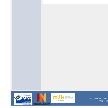
44, avenue de l
Tél. : 