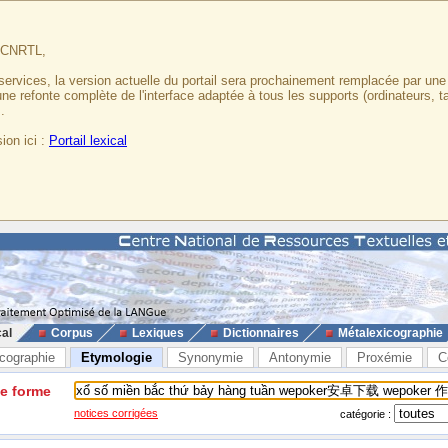
u CNRTL,
services, la version actuelle du portail sera prochainement remplacée par un
 une refonte complète de l'interface adaptée à tous les supports (ordinateurs, t
.
ion ici :
Portail lexical
cal
Corpus
Lexiques
Dictionnaires
Métalexicographie
cographie
Etymologie
Synonymie
Antonymie
Proxémie
C
ne forme
notices corrigées
catégorie :