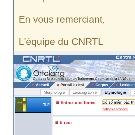
En vous remerciant,
L'équipe du CNRTL
Accueil
Portail lexical
Corpus
Lexique
Morphologie
Lexicographie
Etymologie
Entrez une forme
TLFi
notices corrigées
Erreur