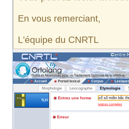
En vous remerciant,
L'équipe du CNRTL
Accueil
Portail lexical
Corpus
Lexique
Morphologie
Lexicographie
Etymologie
Entrez une forme
TLFi
notices corrigées
Erreur