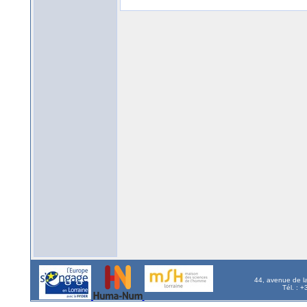
44, avenue de l
Tél. : 