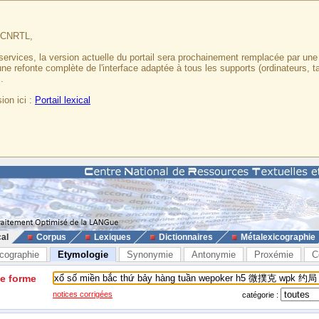
u CNRTL,
services, la version actuelle du portail sera prochainement remplacée par un
 une refonte complète de l'interface adaptée à tous les supports (ordinateurs, t
.
ion ici :
Portail lexical
cal
Corpus
Lexiques
Dictionnaires
Métalexicographie
cographie
Etymologie
Synonymie
Antonymie
Proxémie
C
ne forme
notices corrigées
catégorie :