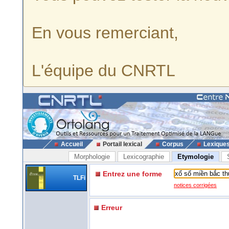
En vous remerciant,
L'équipe du CNRTL
Accueil
Portail lexical
Corpus
Lexique
Morphologie
Lexicographie
Etymologie
Entrez une forme
TLFi
notices corrigées
Erreur