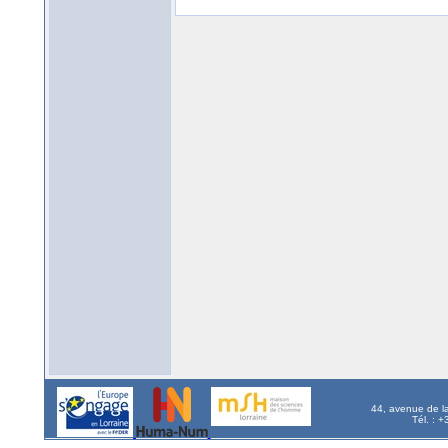
44, avenue de l
Tél. : 