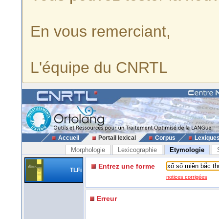
En vous remerciant,
L'équipe du CNRTL
Accueil
Portail lexical
Corpus
Lexique
Morphologie
Lexicographie
Etymologie
Entrez une forme
TLFi
notices corrigées
Erreur