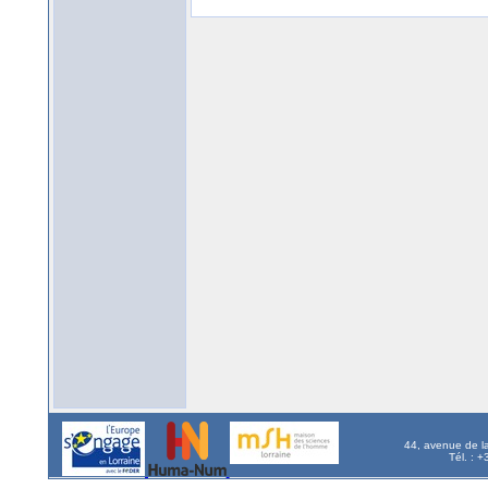
44, avenue de l
Tél. : 