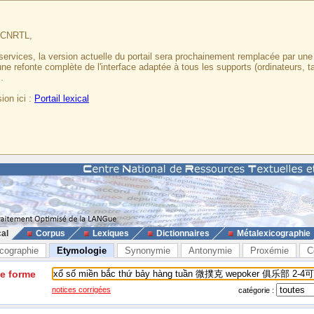
u CNRTL,
services, la version actuelle du portail sera prochainement remplacée par un
 une refonte complète de l'interface adaptée à tous les supports (ordinateurs, t
.
ion ici :
Portail lexical
cal
Corpus
Lexiques
Dictionnaires
Métalexicographie
cographie
Etymologie
Synonymie
Antonymie
Proxémie
C
ne forme
notices corrigées
catégorie :