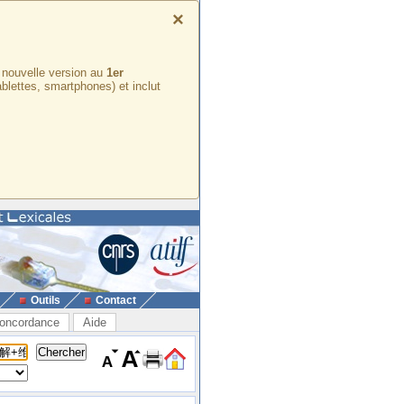
×
e nouvelle version au
1er
ablettes, smartphones) et inclut
Outils
Contact
oncordance
Aide