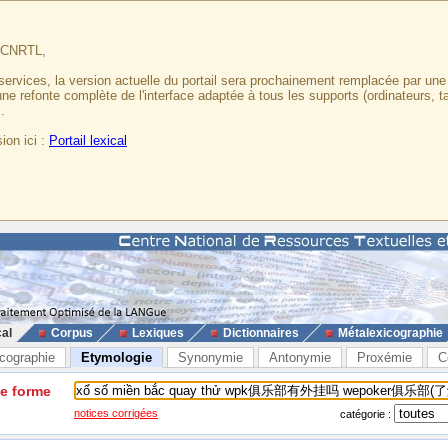
u CNRTL,
services, la version actuelle du portail sera prochainement remplacée par un
 une refonte complète de l'interface adaptée à tous les supports (ordinateurs, t
.
ion ici :
Portail lexical
cal
Corpus
Lexiques
Dictionnaires
Métalexicographie
cographie
Etymologie
Synonymie
Antonymie
Proxémie
C
ne forme
notices corrigées
catégorie :