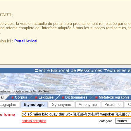
u CNRTL,
services, la version actuelle du portail sera prochainement remplacée par un
 une refonte complète de l'interface adaptée à tous les supports (ordinateurs, t
.
ion ici :
Portail lexical
cal
Corpus
Lexiques
Dictionnaires
Métalexicographie
cographie
Etymologie
Synonymie
Antonymie
Proxémie
C
ne forme
notices corrigées
catégorie :