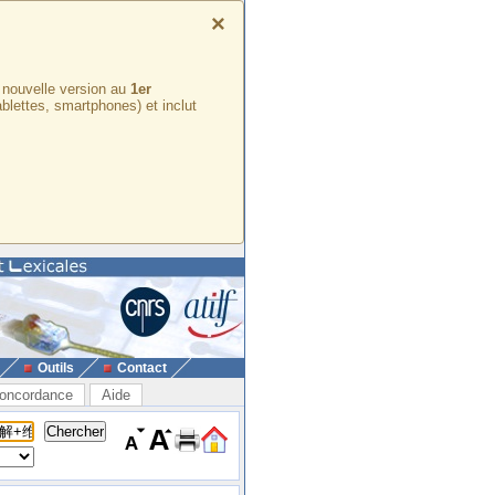
×
e nouvelle version au
1er
ablettes, smartphones) et inclut
Outils
Contact
oncordance
Aide