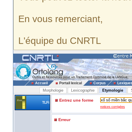
En vous remerciant,
L'équipe du CNRTL
Accueil
Portail lexical
Corpus
Lexique
Morphologie
Lexicographie
Etymologie
Entrez une forme
TLFi
notices corrigées
Erreur