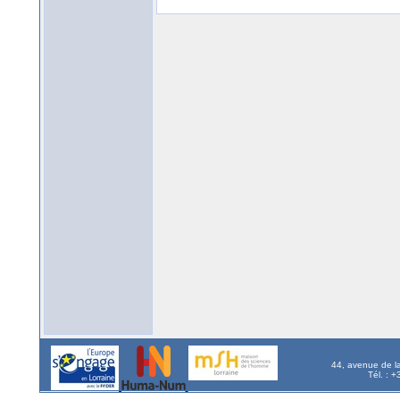
44, avenue de l
Tél. : 