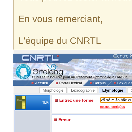
En vous remerciant,
L'équipe du CNRTL
Accueil
Portail lexical
Corpus
Lexique
Morphologie
Lexicographie
Etymologie
Entrez une forme
TLFi
notices corrigées
Erreur