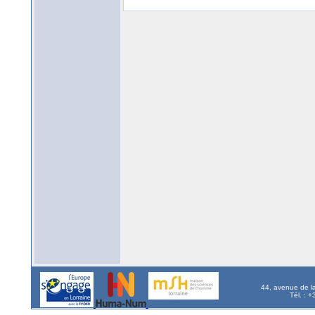
44, avenue de l
Tél. : 