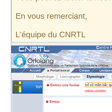
En vous remerciant,
L'équipe du CNRTL
Accueil
Portail lexical
Corpus
Lexique
Morphologie
Lexicographie
Etymologie
Entrez une forme
TLFi
notices corrigées
Erreur