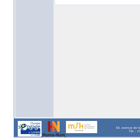
44, avenue de l
Tél. : 