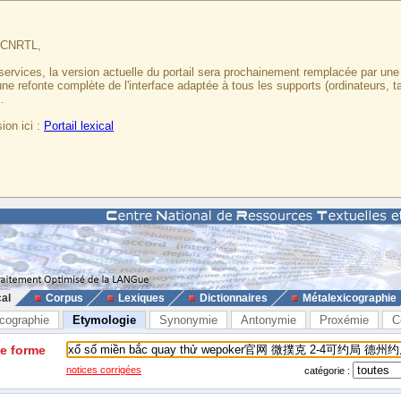
u CNRTL,
services, la version actuelle du portail sera prochainement remplacée par un
 une refonte complète de l'interface adaptée à tous les supports (ordinateurs, t
.
ion ici :
Portail lexical
cal
Corpus
Lexiques
Dictionnaires
Métalexicographie
cographie
Etymologie
Synonymie
Antonymie
Proxémie
C
ne forme
notices corrigées
catégorie :