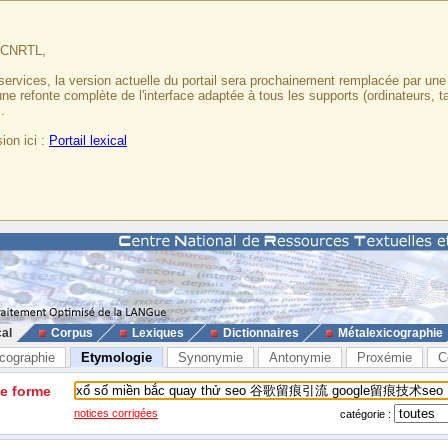
u CNRTL,
services, la version actuelle du portail sera prochainement remplacée par un
 une refonte complète de l'interface adaptée à tous les supports (ordinateurs, t
.
ion ici :
Portail lexical
cal
Corpus
Lexiques
Dictionnaires
Métalexicographie
cographie
Etymologie
Synonymie
Antonymie
Proxémie
C
ne forme
notices corrigées
catégorie :