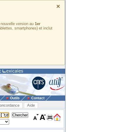
×
e nouvelle version au
1er
ablettes, smartphones) et inclut
Outils
Contact
oncordance
Aide