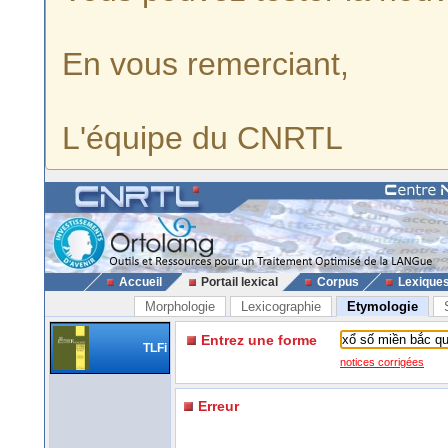
En vous remerciant,
L'équipe du CNRTL
Accueil
Portail lexical
Corpus
Lexique
Morphologie
Lexicographie
Etymologie
Entrez une forme
TLFi
notices corrigées
Erreur