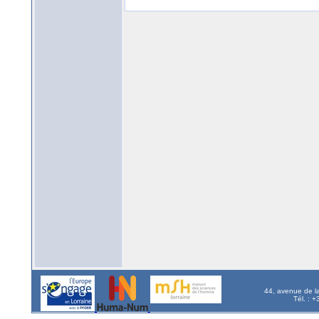
44, avenue de l
Tél. : 