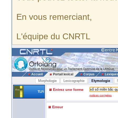
En vous remerciant,
L'équipe du CNRTL
Accueil
Portail lexical
Corpus
Lexique
Morphologie
Lexicographie
Etymologie
Entrez une forme
TLFi
notices corrigées
Erreur