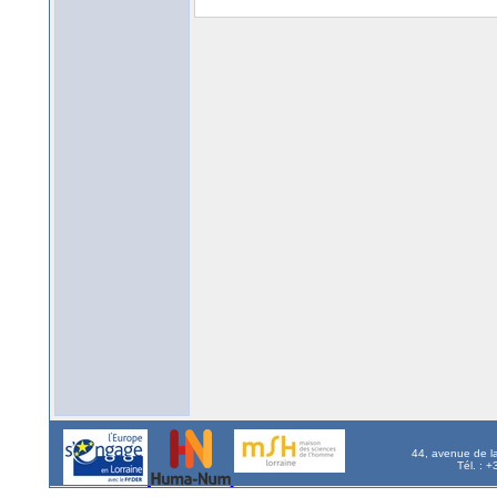
44, avenue de l
Tél. : 