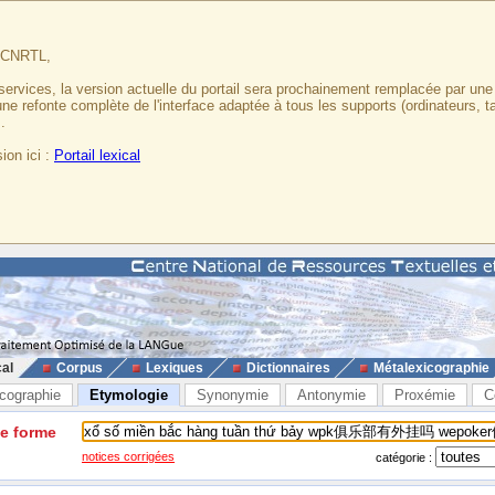
u CNRTL,
services, la version actuelle du portail sera prochainement remplacée par un
 une refonte complète de l'interface adaptée à tous les supports (ordinateurs, t
.
ion ici :
Portail lexical
cal
Corpus
Lexiques
Dictionnaires
Métalexicographie
cographie
Etymologie
Synonymie
Antonymie
Proxémie
C
ne forme
notices corrigées
catégorie :