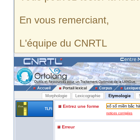
En vous remerciant,
L'équipe du CNRTL
Accueil
Portail lexical
Corpus
Lexique
Morphologie
Lexicographie
Etymologie
Entrez une forme
TLFi
notices corrigées
Erreur