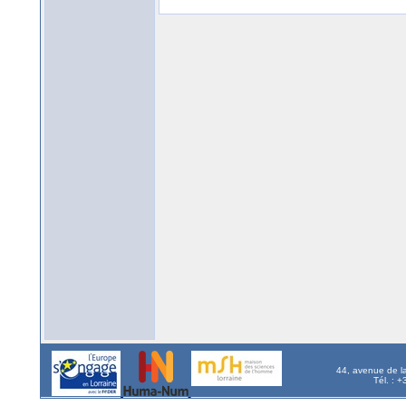
44, avenue de l
Tél. : 