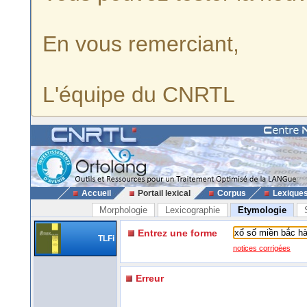
En vous remerciant,
L'équipe du CNRTL
Accueil
Portail lexical
Corpus
Lexique
Morphologie
Lexicographie
Etymologie
Entrez une forme
TLFi
notices corrigées
Erreur