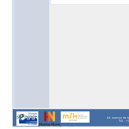
44, avenue de l
Tél. : 