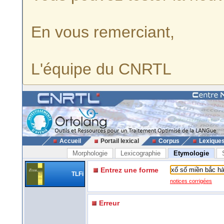
En vous remerciant,
L'équipe du CNRTL
Accueil
Portail lexical
Corpus
Lexique
Morphologie
Lexicographie
Etymologie
Entrez une forme
TLFi
notices corrigées
Erreur