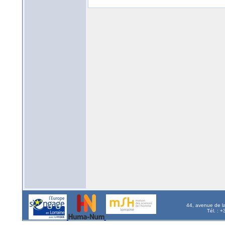
44, avenue de l
Tél. : 