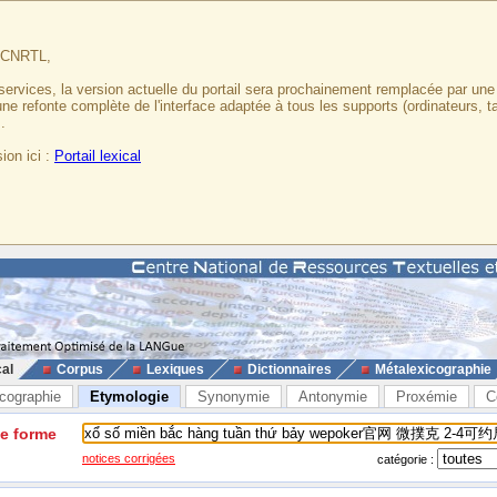
u CNRTL,
services, la version actuelle du portail sera prochainement remplacée par un
 une refonte complète de l'interface adaptée à tous les supports (ordinateurs, t
.
ion ici :
Portail lexical
cal
Corpus
Lexiques
Dictionnaires
Métalexicographie
cographie
Etymologie
Synonymie
Antonymie
Proxémie
C
ne forme
notices corrigées
catégorie :