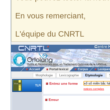
En vous remerciant,
L'équipe du CNRTL
Accueil
Portail lexical
Corpus
Lexique
Morphologie
Lexicographie
Etymologie
Entrez une forme
TLFi
notices corrigées
Erreur