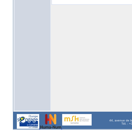
44, avenue de l
Tél. : 