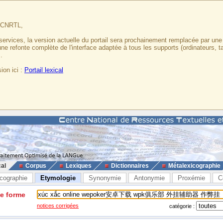
u CNRTL,
services, la version actuelle du portail sera prochainement remplacée par un
 une refonte complète de l'interface adaptée à tous les supports (ordinateurs, t
.
ion ici :
Portail lexical
cal
Corpus
Lexiques
Dictionnaires
Métalexicographie
cographie
Etymologie
Synonymie
Antonymie
Proxémie
C
ne forme
notices corrigées
catégorie :