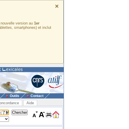
×
e nouvelle version au
1er
ablettes, smartphones) et inclut
Outils
Contact
oncordance
Aide