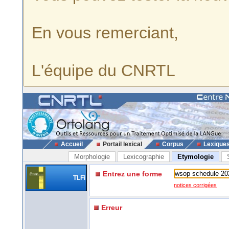
En vous remerciant,
L'équipe du CNRTL
Accueil
Portail lexical
Corpus
Lexique
Morphologie
Lexicographie
Etymologie
Entrez une forme
TLFi
notices corrigées
Erreur