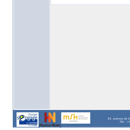
44, avenue de l
Tél. : 