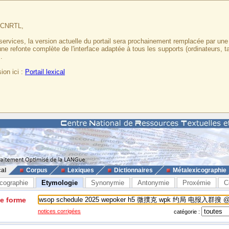
u CNRTL,
services, la version actuelle du portail sera prochainement remplacée par un
 une refonte complète de l'interface adaptée à tous les supports (ordinateurs, t
.
ion ici :
Portail lexical
cal
Corpus
Lexiques
Dictionnaires
Métalexicographie
cographie
Etymologie
Synonymie
Antonymie
Proxémie
C
ne forme
notices corrigées
catégorie :