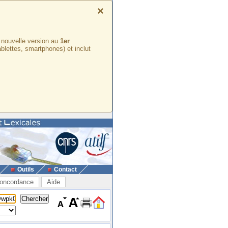
×
e nouvelle version au
1er
ablettes, smartphones) et inclut
Outils
Contact
oncordance
Aide