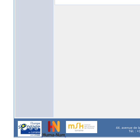
44, avenue de l
Tél. : 