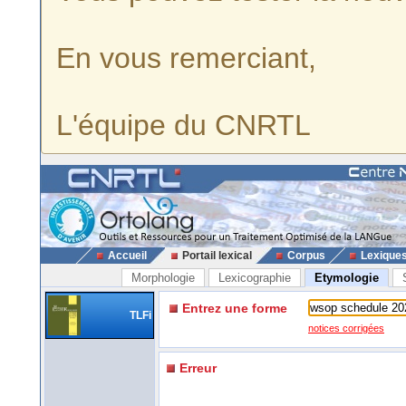
En vous remerciant,
L'équipe du CNRTL
Accueil
Portail lexical
Corpus
Lexique
Morphologie
Lexicographie
Etymologie
Entrez une forme
TLFi
notices corrigées
Erreur