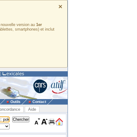
×
e nouvelle version au
1er
ablettes, smartphones) et inclut
Outils
Contact
oncordance
Aide