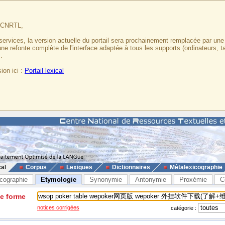
u CNRTL,
services, la version actuelle du portail sera prochainement remplacée par un
 une refonte complète de l'interface adaptée à tous les supports (ordinateurs, t
.
ion ici :
Portail lexical
cal
Corpus
Lexiques
Dictionnaires
Métalexicographie
cographie
Etymologie
Synonymie
Antonymie
Proxémie
C
ne forme
notices corrigées
catégorie :