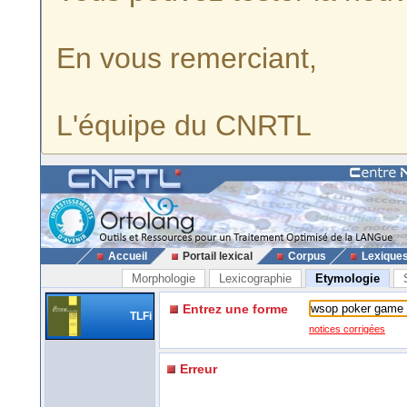
En vous remerciant,
L'équipe du CNRTL
Accueil
Portail lexical
Corpus
Lexique
Morphologie
Lexicographie
Etymologie
Entrez une forme
TLFi
notices corrigées
Erreur