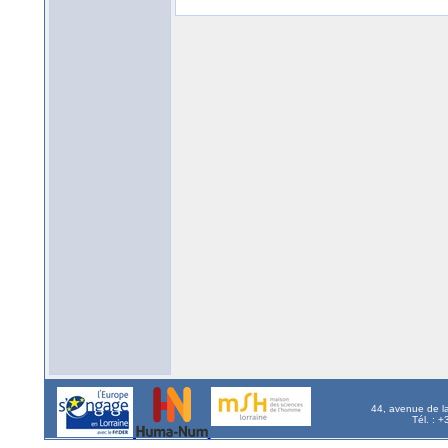
44, avenue de l
Tél. : 