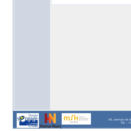
44, avenue de l
Tél. : 