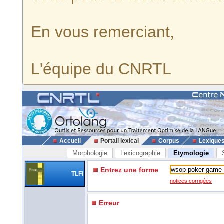
En vous remerciant,
L'équipe du CNRTL
Accueil
Portail lexical
Corpus
Lexique
Morphologie
Lexicographie
Etymologie
Entrez une forme
TLFi
notices corrigées
Erreur