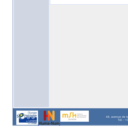
44, avenue de l
Tél. : 