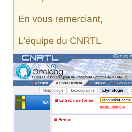
En vous remerciant,
L'équipe du CNRTL
Accueil
Portail lexical
Corpus
Lexique
Morphologie
Lexicographie
Etymologie
Entrez une forme
TLFi
notices corrigées
Erreur