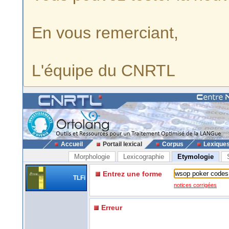
En vous remerciant,
L'équipe du CNRTL
Accueil
Portail lexical
Corpus
Lexique
Morphologie
Lexicographie
Etymologie
Entrez une forme
TLFi
notices corrigées
Erreur