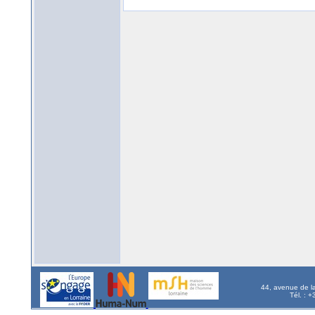
44, avenue de l
Tél. : 