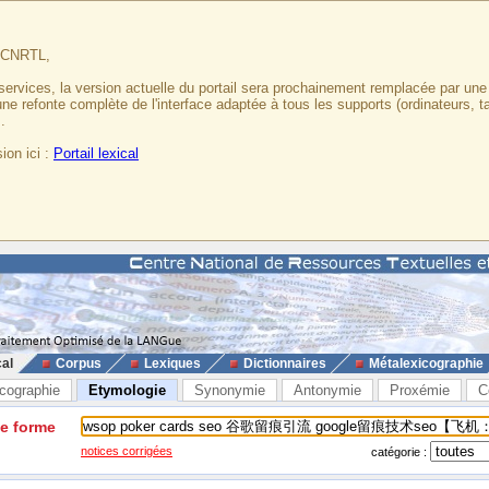
u CNRTL,
services, la version actuelle du portail sera prochainement remplacée par un
 une refonte complète de l'interface adaptée à tous les supports (ordinateurs, t
.
ion ici :
Portail lexical
cal
Corpus
Lexiques
Dictionnaires
Métalexicographie
cographie
Etymologie
Synonymie
Antonymie
Proxémie
C
ne forme
notices corrigées
catégorie :