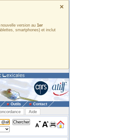
×
e nouvelle version au
1er
ablettes, smartphones) et inclut
Outils
Contact
oncordance
Aide