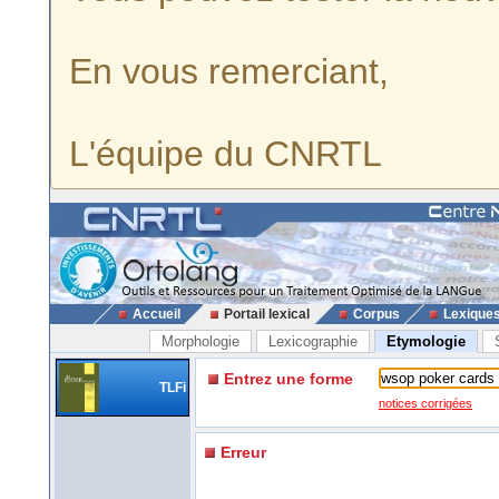
En vous remerciant,
L'équipe du CNRTL
Accueil
Portail lexical
Corpus
Lexique
Morphologie
Lexicographie
Etymologie
Entrez une forme
TLFi
notices corrigées
Erreur