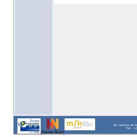
44, avenue de l
Tél. : 