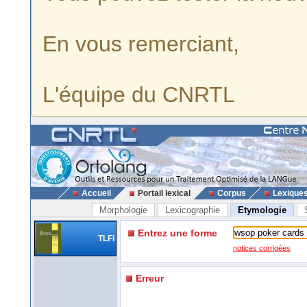
En vous remerciant,
L'équipe du CNRTL
Accueil
Portail lexical
Corpus
Lexique
Morphologie
Lexicographie
Etymologie
Entrez une forme
TLFi
notices corrigées
Erreur