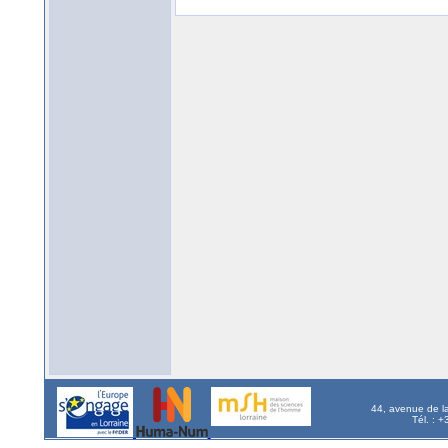
44, avenue de l
Tél. : 