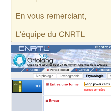
En vous remerciant,
L'équipe du CNRTL
Accueil
Portail lexical
Corpus
Lexique
Morphologie
Lexicographie
Etymologie
Entrez une forme
TLFi
notices corrigées
Erreur