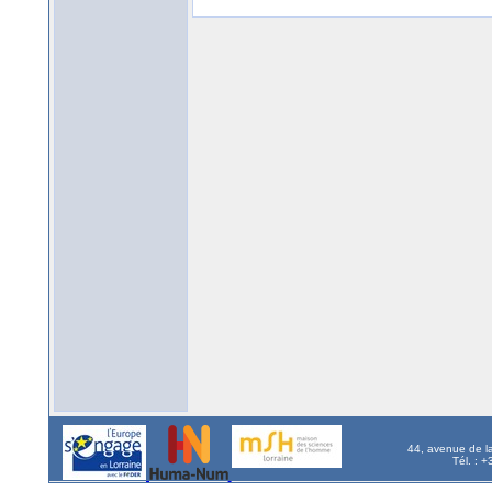
44, avenue de l
Tél. : 