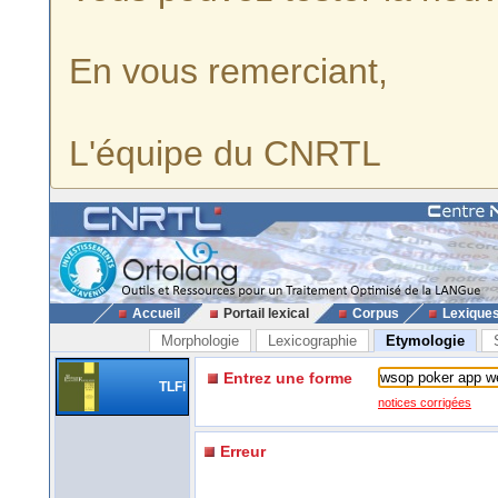
En vous remerciant,
L'équipe du CNRTL
Accueil
Portail lexical
Corpus
Lexique
Morphologie
Lexicographie
Etymologie
Entrez une forme
TLFi
notices corrigées
Erreur