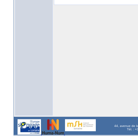
44, avenue de l
Tél. : 