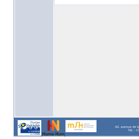
44, avenue de l
Tél. : 