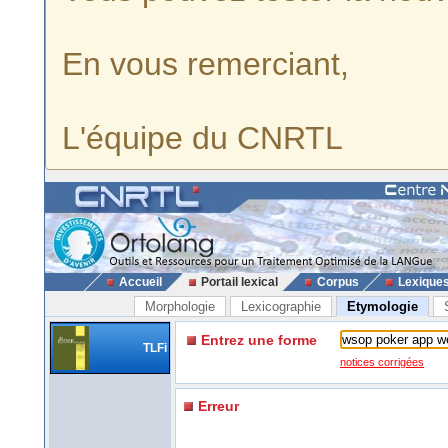
En vous remerciant,
L'équipe du CNRTL
Accueil
Portail lexical
Corpus
Lexique
Morphologie
Lexicographie
Etymologie
Entrez une forme
TLFi
notices corrigées
Erreur