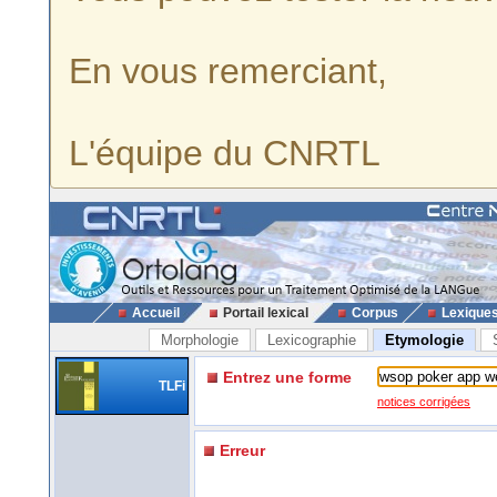
En vous remerciant,
L'équipe du CNRTL
Accueil
Portail lexical
Corpus
Lexique
Morphologie
Lexicographie
Etymologie
Entrez une forme
TLFi
notices corrigées
Erreur