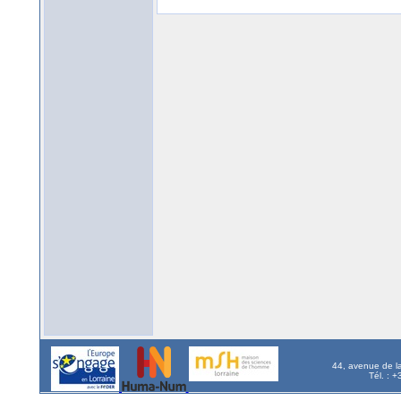
44, avenue de l
Tél. : 