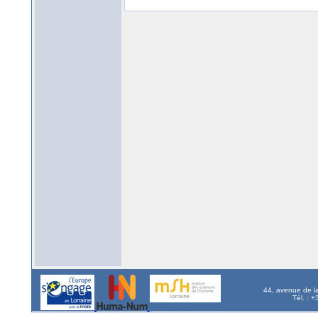
44, avenue de l
Tél. : 