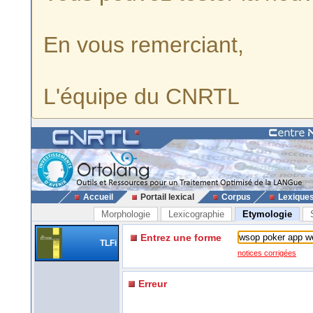
En vous remerciant,
L'équipe du CNRTL
Accueil
Portail lexical
Corpus
Lexique
Morphologie
Lexicographie
Etymologie
Entrez une forme
TLFi
notices corrigées
Erreur