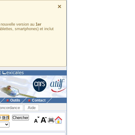
×
e nouvelle version au
1er
ablettes, smartphones) et inclut
Outils
Contact
oncordance
Aide