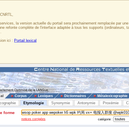
u CNRTL,
services, la version actuelle du portail sera prochainement remplacée par un
 une refonte complète de l'interface adaptée à tous les supports (ordinateurs, t
.
ion ici :
Portail lexical
cal
Corpus
Lexiques
Dictionnaires
Métalexicographie
cographie
Etymologie
Synonymie
Antonymie
Proxémie
C
ne forme
notices corrigées
catégorie :