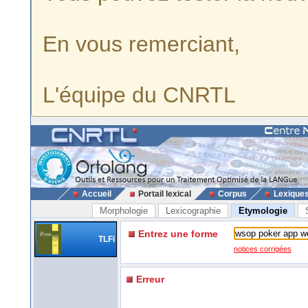
En vous remerciant,
L'équipe du CNRTL
Accueil
Portail lexical
Corpus
Lexique
Morphologie
Lexicographie
Etymologie
Entrez une forme
TLFi
notices corrigées
Erreur