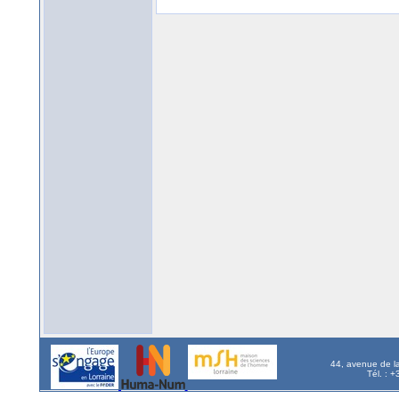
44, avenue de l
Tél. : 