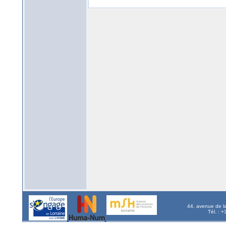
44, avenue de l
Tél. : 