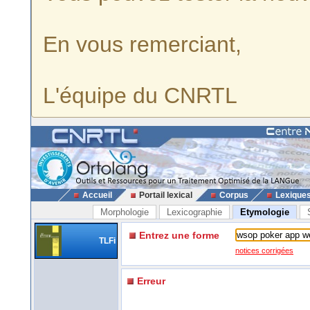
En vous remerciant,
L'équipe du CNRTL
Accueil
Portail lexical
Corpus
Lexique
Morphologie
Lexicographie
Etymologie
Entrez une forme
TLFi
notices corrigées
Erreur