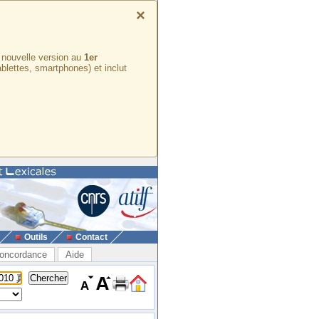
×
e nouvelle version au
1er
ablettes, smartphones) et inclut
Outils
Contact
oncordance
Aide