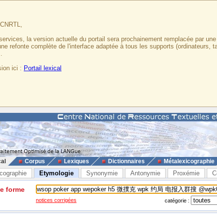
u CNRTL,
services, la version actuelle du portail sera prochainement remplacée par un
 une refonte complète de l'interface adaptée à tous les supports (ordinateurs, t
.
ion ici :
Portail lexical
cal
Corpus
Lexiques
Dictionnaires
Métalexicographie
cographie
Etymologie
Synonymie
Antonymie
Proxémie
C
ne forme
notices corrigées
catégorie :