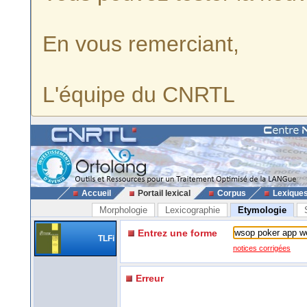
En vous remerciant,
L'équipe du CNRTL
Accueil
Portail lexical
Corpus
Lexique
Morphologie
Lexicographie
Etymologie
Entrez une forme
TLFi
notices corrigées
Erreur