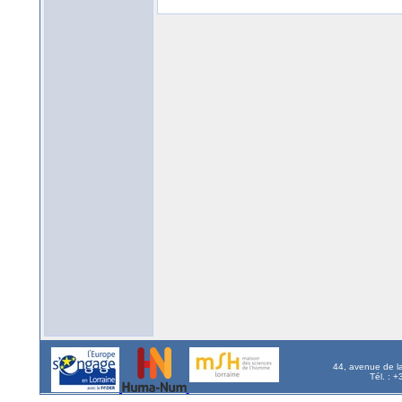
44, avenue de l
Tél. : 