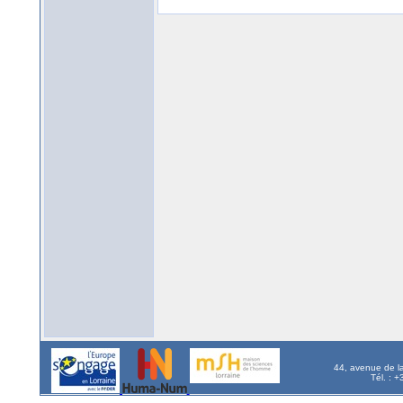
44, avenue de l
Tél. : 