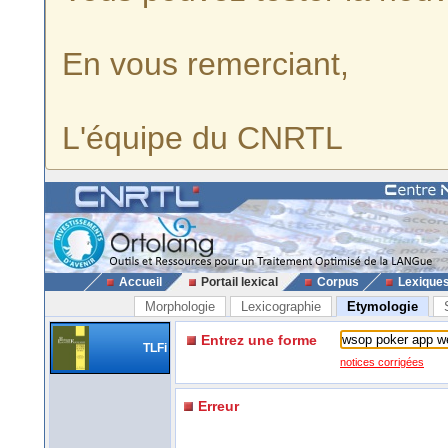
En vous remerciant,
L'équipe du CNRTL
Accueil
Portail lexical
Corpus
Lexique
Morphologie
Lexicographie
Etymologie
Entrez une forme
TLFi
notices corrigées
Erreur