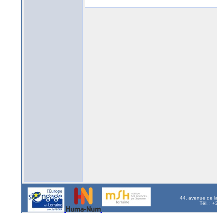
44, avenue de l
Tél. : 