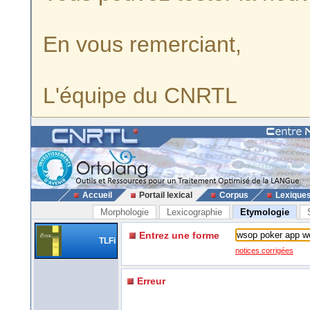
En vous remerciant,
L'équipe du CNRTL
Accueil
Portail lexical
Corpus
Lexique
Morphologie
Lexicographie
Etymologie
Entrez une forme
TLFi
notices corrigées
Erreur